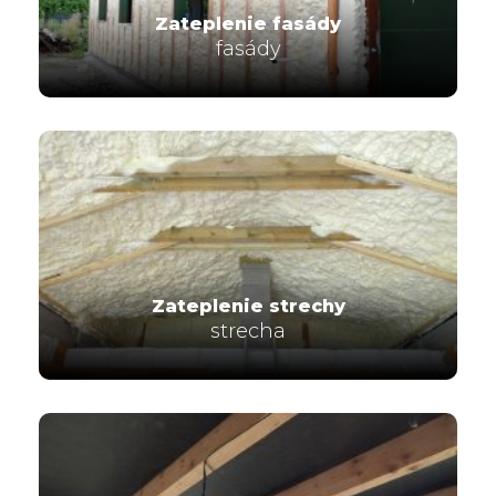
Zateplenie fasády
fasády
Zateplenie strechy
strecha