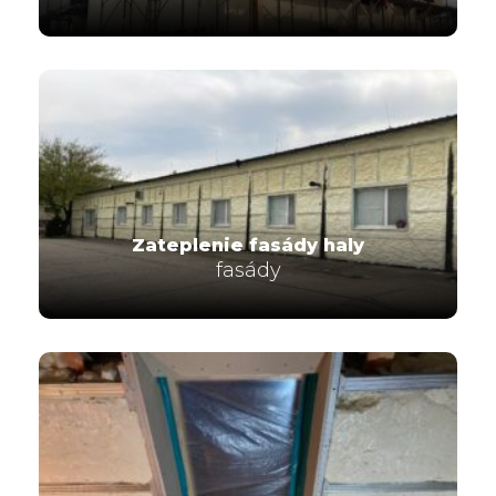
Zateplenie fasády haly
fasády