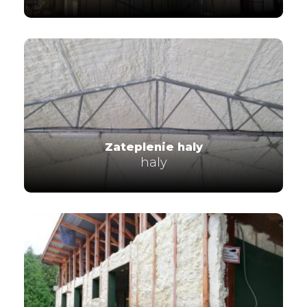
Zateplenie haly
haly