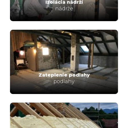
Izolácia nádrží
nádrže
Zateplenie podlahy
podlahy