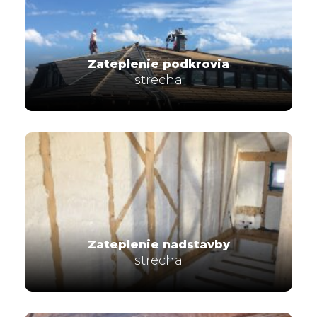
Zateplenie podkrovia
strecha
Zateplenie nadstavby
strecha