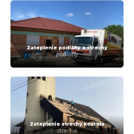
Zateplenie podlahy a strechy
podlahy
Zateplenie strechy kostola
strecha