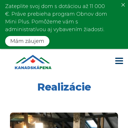
Zateplite svoj dom s
dotáciou až 11 000
€
. Práve prebieha program
Obnov dom
Mini Plus.
Pomôžeme vám s
administratívou aj vybavením žiadosti.
Mám záujem
Realizácie