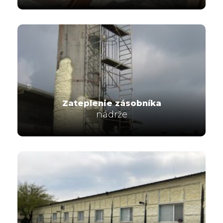
Zateplenie zásobníka
nádrže