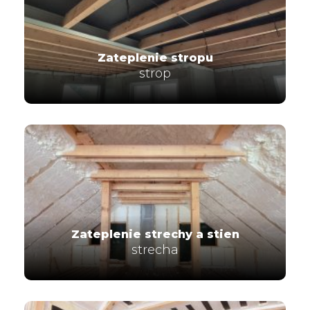
Zateplenie stropu
strop
Zateplenie strechy a stien
strecha