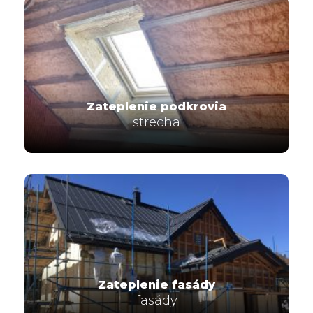
Zateplenie podkrovia
strecha
Zateplenie fasády
fasády