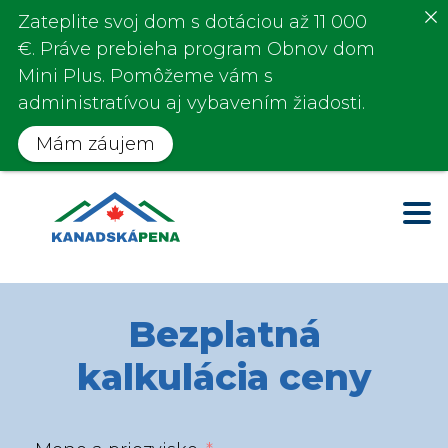
Zateplite svoj dom s
dotáciou až 11 000
€
. Práve prebieha program
Obnov dom
Mini Plus.
Pomôžeme vám s
administratívou aj vybavením žiadosti.
Mám záujem
Bezplatná
kalkulácia ceny