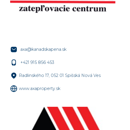
axa@kanadskapena.sk
+421 915 856 453
Radlinského 17, 052 01 Spišská Nová Ves
www.axaproperty.sk