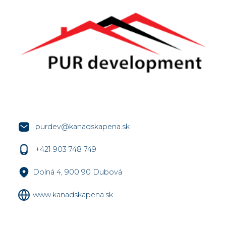
purdev@kanadskapena.sk
+421 903 748 749
Dolná 4, 900 90 Dubová
www.kanadskapena.sk