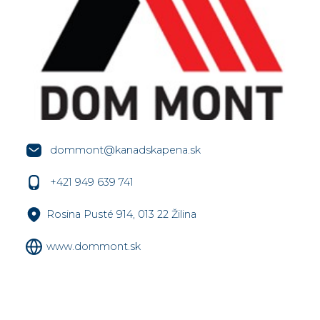
dommont@kanadskapena.sk
+421 949 639 741
Rosina Pusté 914, 013 22 Žilina
www.dommont.sk