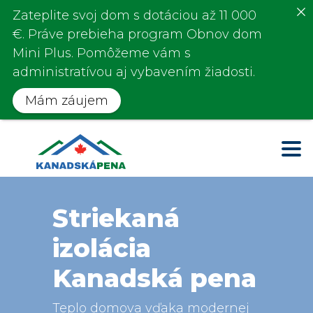
Zateplite svoj dom s
dotáciou až 11 000
€
. Práve prebieha program
Obnov dom
Mini Plus.
Pomôžeme vám s
administratívou aj vybavením žiadosti.
Mám záujem
Striekaná
izolácia
Kanadská pena
Teplo domova vďaka modernej