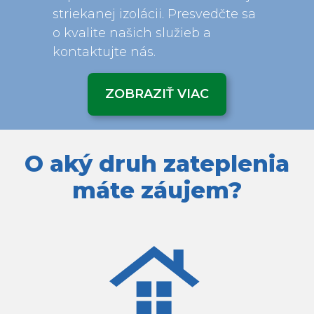
striekanej izolácii. Presvedčte sa
o kvalite našich služieb a
kontaktujte nás.
ZOBRAZIŤ VIAC
O aký druh zateplenia
máte záujem?