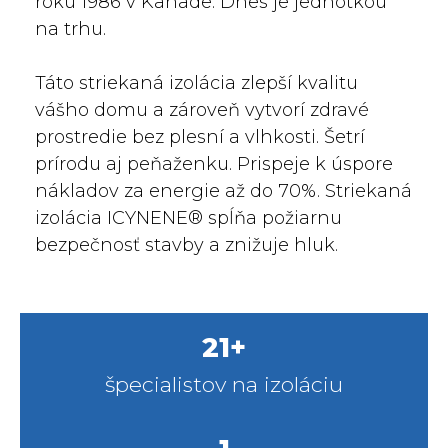
roku 1986 v Kanade. Dnes je jednotkou
na trhu.
Táto striekaná izolácia zlepší kvalitu
vášho domu a zároveň vytvorí zdravé
prostredie bez plesní a vlhkosti. Šetrí
prírodu aj peňaženku. Prispeje k úspore
nákladov za energie až do 70%. Striekaná
izolácia ICYNENE® spĺňa požiarnu
bezpečnosť stavby a znižuje hluk.
21
+
špecialistov na izoláciu