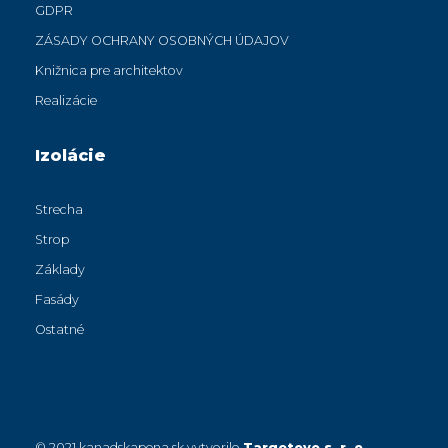
GDPR
ZÁSADY OCHRANY OSOBNÝCH ÚDAJOV
Knižnica pre architektov
Realizácie
Izolácie
Strecha
Strop
Základy
Fasády
Ostatné
© 2021 kanadskapena.sk vytvorilo
Targetovo s. r. o.