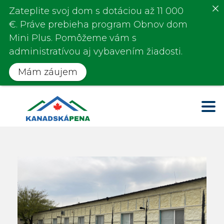
Zateplite svoj dom s
dotáciou až 11 000
€
. Práve prebieha program
Obnov dom
Mini Plus.
Pomôžeme vám s
administratívou aj vybavením žiadosti.
Mám záujem