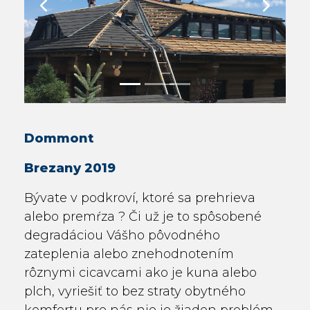
Previous
Next
Dommont
Brezany 2019
Bývate v podkroví, ktoré sa prehrieva
alebo premŕza ? Či už je to spôsobené
degradáciou Vášho pôvodného
zateplenia alebo znehodnotením
rôznymi cicavcami ako je kuna alebo
plch, vyriešiť to bez straty obytného
komfortu pre nás nie je žiaden problém.