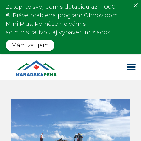
Zateplite svoj dom s
dotáciou až 11 000
€
. Práve prebieha program
Obnov dom
Mini Plus.
Pomôžeme vám s
administratívou aj vybavením žiadosti.
Mám záujem