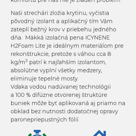
Naši strechári zložia krytinu, vyčistia
pôvodný izolant a aplikačný tím Vám
zateplí bežný krov v priebehu jedného
dňa. Mäkká izolačná pena ICYNENE
H2Foam Lite je ideálnym materiálom pre
rekonštrukcie, pretože s váhou cca 8
3
kg/m
patrí k najľahším izolantom,
absolútne vyplní všetky medzery,
eliminuje tepelné mosty.
Vďaka vodou nadúvanej technológii
a 100 % difúzne otvorenej štruktúre
buniek môže byť aplikovaná aj priamo na
obklad bez nutnosti dodatočnej opravy
paronepriepustných fólií.