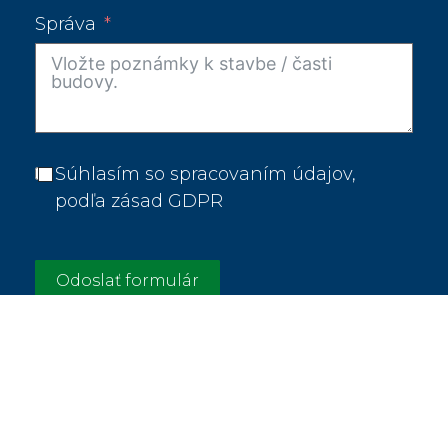
Správa
Súhlasím so spracovaním údajov,
podľa zásad GDPR
Odoslať formulár