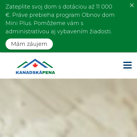
Zateplite svoj dom s
dotáciou až 11 000
€
. Práve prebieha program
Obnov dom
Mini Plus.
Pomôžeme vám s
administratívou aj vybavením žiadosti.
Mám záujem