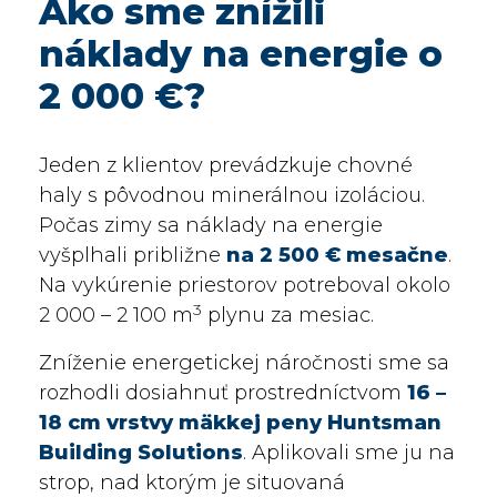
Ako sme znížili
náklady na energie o
2 000 €?
Jeden z klientov prevádzkuje chovné
haly s pôvodnou minerálnou izoláciou.
Počas zimy sa náklady na energie
vyšplhali približne
na 2 500 € mesačne
.
Na vykúrenie priestorov potreboval okolo
3
2 000 – 2 100 m
plynu za mesiac.
Zníženie energetickej náročnosti sme sa
rozhodli dosiahnuť prostredníctvom
16 –
18 cm vrstvy mäkkej peny Huntsman
Building Solutions
. Aplikovali sme ju na
strop, nad ktorým je situovaná