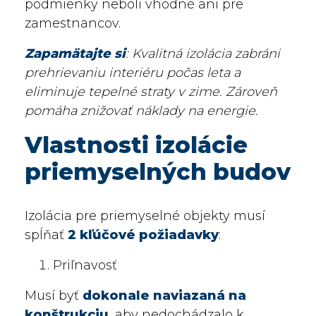
podmienky neboli vhodné ani pre
zamestnancov.
Zapamätajte si
: Kvalitná izolácia zabráni
prehrievaniu interiéru počas leta a
eliminuje tepelné straty v zime. Zároveň
pomáha znižovať náklady na energie.
Vlastnosti izolácie
priemyselných budov
Izolácia pre priemyselné objekty musí
spĺňať
2 kľúčové požiadavky
:
Priľnavosť
Musí byť
dokonale naviazaná na
konštrukciu
, aby nedochádzalo k