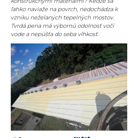
konštrukčnými materiálmi? Keďže sa
ľahko naviaže na povrch, nedochádza k
vzniku neželaných tepelných mostov.
Tvrdá pena má výbornú odolnosť voči
vode a nepúšťa do seba vlhkosť.