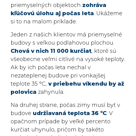
priemyselných objektoch
zohráva
kľúčovú úlohu aj počas leta
. Ukážeme
si to na malom príklade.
Jeden z našich klientov má priemyselné
budovy s veľkou podlahovou plochou.
Chová v nich 11 000 kurčiat
, ktoré sú
všeobecne veľmi citlivé na vysoké teploty.
Ak by ich počas leta nechal v
nezateplenej budove pri vonkajšej
teplote 35 °C,
v priebehu víkendu by až
polovica
zahynula.
Na druhej strane, počas zimy musí byť v
budove
udržiavaná teplota 36 °C
. V
opačnom prípade by veľké percento
kurčiat uhynulo, pričom by takéto