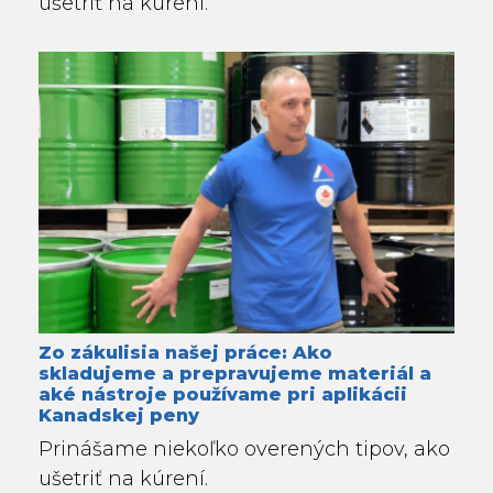
ušetriť na kúrení.
Zo zákulisia našej práce: Ako
skladujeme a prepravujeme materiál a
aké nástroje používame pri aplikácii
Kanadskej peny
Prinášame niekoľko overených tipov, ako
ušetriť na kúrení.