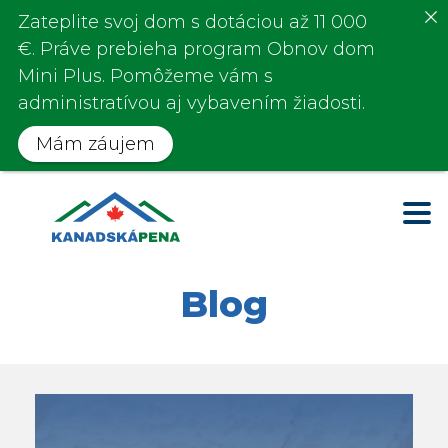
Zateplite svoj dom s
dotáciou až 11 000
€
. Práve prebieha program
Obnov dom
Mini Plus.
Pomôžeme vám s
administratívou aj vybavením žiadosti.
Mám záujem
Blog