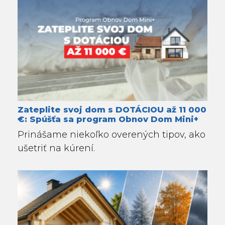
Zateplite svoj dom s DOTÁCIOU až 11 000
€: Spúšťa sa program Obnov Dom Mini+
Prinášame niekoľko overených tipov, ako
ušetriť na kúrení.