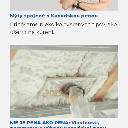
Mýty spojené s Kanadskou penou
Prinášame niekoľko overených tipov, ako
ušetriť na kúrení.
NIE JE PENA AKO PENA: Vlastnosti,
parametre a výhody Kanadskej peny