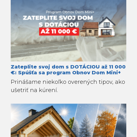
Zateplite svoj dom s DOTÁCIOU až 11 000
€: Spúšťa sa program Obnov Dom Mini+
Prinášame niekoľko overených tipov, ako
ušetriť na kúrení.