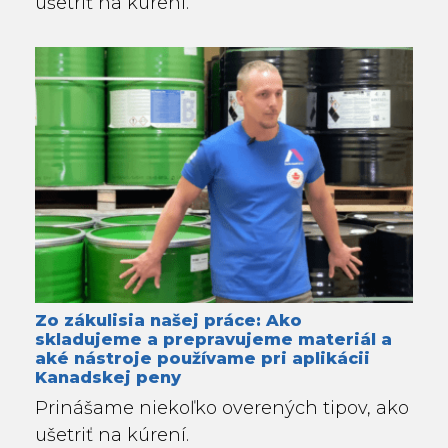
ušetriť na kúrení.
Zo zákulisia našej práce: Ako
skladujeme a prepravujeme materiál a
aké nástroje používame pri aplikácii
Kanadskej peny
Prinášame niekoľko overených tipov, ako
ušetriť na kúrení.