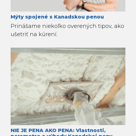
Mýty spojené s Kanadskou penou
Prinášame niekoľko overených tipov, ako
ušetriť na kúrení.
NIE JE PENA AKO PENA: Vlastnosti,
parametre a výhody Kanadskej peny