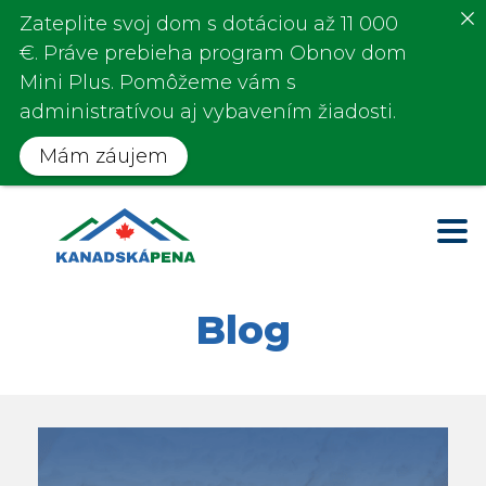
Zateplite svoj dom s
dotáciou až 11 000
€
. Práve prebieha program
Obnov dom
Mini Plus.
Pomôžeme vám s
administratívou aj vybavením žiadosti.
Mám záujem
Blog