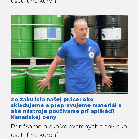
ušetriť na kúrení.
Zo zákulisia našej práce: Ako
skladujeme a prepravujeme materiál a
aké nástroje používame pri aplikácii
Kanadskej peny
Prinášame niekoľko overených tipov, ako
ušetriť na kúrení.