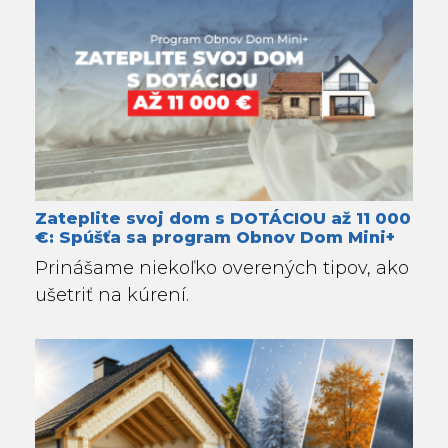
Zateplite svoj dom s DOTÁCIOU až 11 000
€: Spúšťa sa program Obnov Dom Mini+
Prinášame niekoľko overených tipov, ako
ušetriť na kúrení.