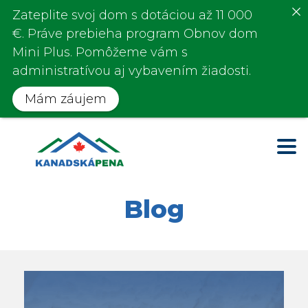
Zateplite svoj dom s
dotáciou až 11 000
€
. Práve prebieha program
Obnov dom
Mini Plus.
Pomôžeme vám s
administratívou aj vybavením žiadosti.
Mám záujem
Blog