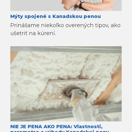
Mýty spojené s Kanadskou penou
Prinášame niekoľko overených tipov, ako
ušetriť na kúrení.
NIE JE PENA AKO PENA: Vlastnosti,
parametre a výhody Kanadskej peny