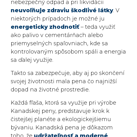
nebezpečný odpad a pri likvidácii
neuvoľňuje zdraviu škodlivé látky
. V
niektorých prípadoch je možné ju
energeticky zhodnotiť
– teda využiť
ako palivo v cementárňach alebo
priemyselných spaľovniach, kde sa
kontrolovaným spôsobom spáli a energia
sa ďalej využije.
Takto sa zabezpečuje, aby aj po skončení
svojej životnosti mala pena čo najnižší
dopad na životné prostredie.
Každá fľaša, ktorá sa využije pri výrobe
Kanadskej peny, predstavuje krok k
čistejšej planéte a ekologickejšiemu
bývaniu. Kanadská pena je dôkazom
toho, že
udržateľnosť a moderné