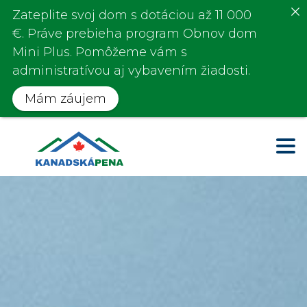
Zateplite svoj dom s
dotáciou až 11 000
€
. Práve prebieha program
Obnov dom
Mini Plus.
Pomôžeme vám s
administratívou aj vybavením žiadosti.
Mám záujem