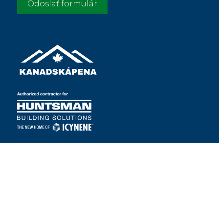
Odoslať formulár
pena@kanadskapena.sk
+421 850 850 808
Produkty