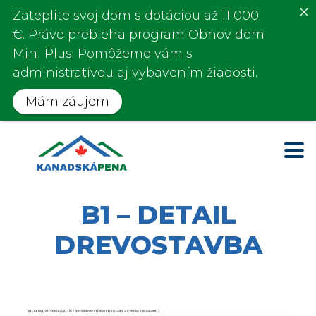
Zateplite svoj dom s
dotáciou až 11 000
€
. Práve prebieha program
Obnov dom
Mini Plus.
Pomôžeme vám s
administratívou aj vybavením žiadosti.
Mám záujem
B1 – DETAIL
DREVOSTAVBA