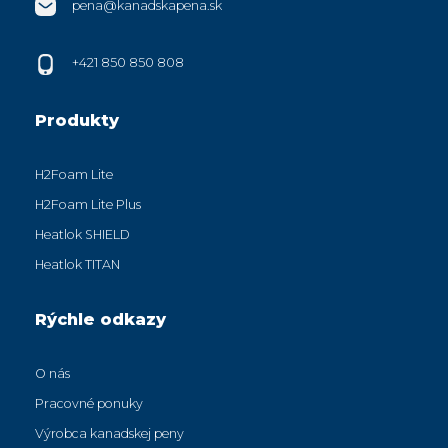
pena@kanadskapena.sk
+421 850 850 808
Produkty
H2Foam Lite
H2Foam Lite Plus
Heatlok SHIELD
Heatlok TITAN
Rýchle odkazy
O nás
Pracovné ponuky
Výrobca kanadskej peny