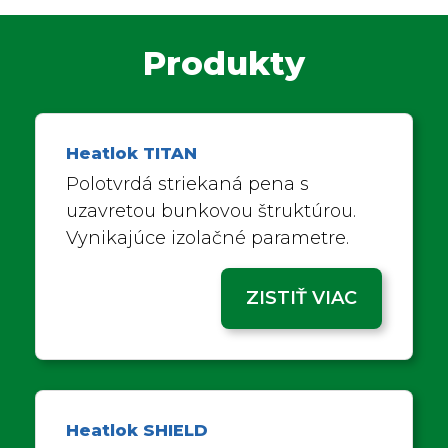
Produkty
Heatlok TITAN
Polotvrdá striekaná pena s
uzavretou bunkovou štruktúrou.
Vynikajúce izolačné parametre.
ZISTIŤ VIAC
Heatlok SHIELD