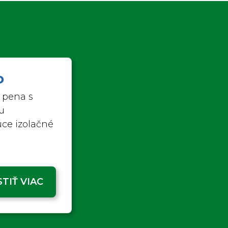
D
 pena s
u
úce izolačné
STIŤ VIAC