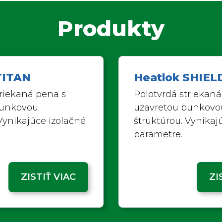
Produkty
TITAN
Heatlok SHIEL
triekaná pena s
Polotvrdá striekaná
bunkovou
uzavretou bunkovo
Vynikajúce izolačné
štruktúrou. Vynikaj
parametre.
ZISTIŤ VIAC
ZI