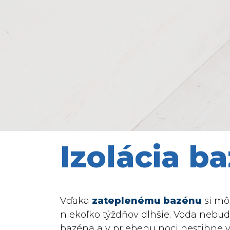
Izolácia b
Vďaka
zateplenému bazénu
si mô
niekoľko týždňov dlhšie. Voda nebu
bazéna a v priebehu noci nestihne 