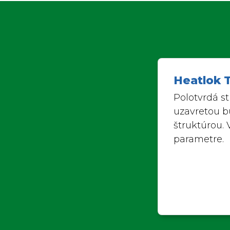
Heatlok 
Polotvrdá s
uzavretou 
štruktúrou. 
parametre.