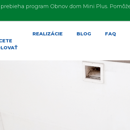
e prebieha program
Obnov dom Mini Plus.
Pomôže
REALIZÁCIE
BLOG
FAQ
CETE
OLOVAŤ