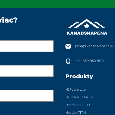
viac?
pena@kanadskapena.sk
+421 850 850 808
Produkty
H2Foam Lite
H2Foam Lite Plus
Heatlok SHIELD
Heatlok TITAN