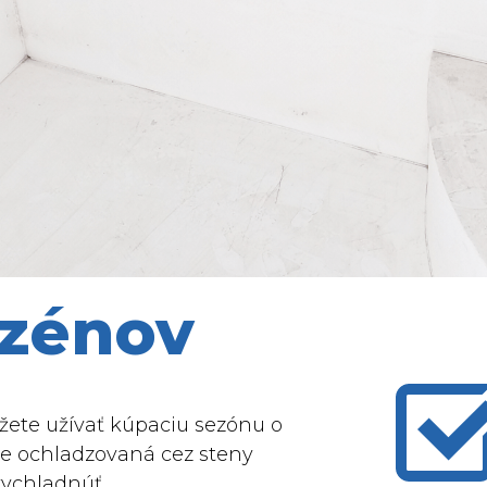
azénov
žete užívať kúpaciu sezónu o
de ochladzovaná cez steny
vychladnúť.