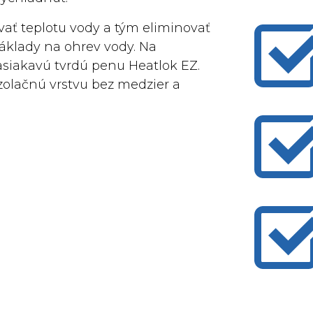
ať teplotu vody a tým eliminovať
áklady na ohrev vody. Na
siakavú tvrdú penu Heatlok EZ.
zolačnú vrstvu bez medzier a