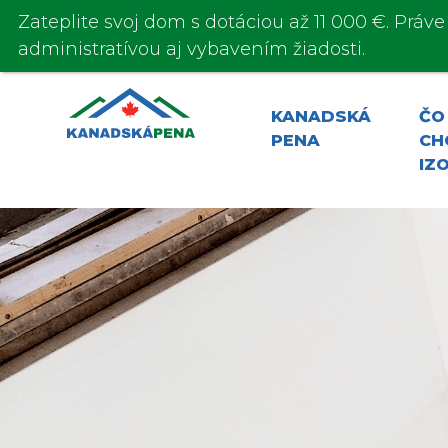
Zateplite svoj dom s
dotáciou až 11 000 €
. Práv
administratívou aj vybavením žiadosti.
KANADSKÁ
ČO
PENA
CH
IZ